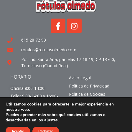
615 28 72 93
rotulos@rotulosolmedo.com
Pol. Ind. Santa Ana, parcelas 17-18-19, CP 13700,
Tomelloso (Ciudad Real)
HORARIO
Aviso Legal
Política de Privacidad
Oficina 8:00-14:00
Política de Cookies
Taller 9:00-14:00 y 16:00-
19:00
Condiciones de uso
Utilizamos cookies para ofrecerte la mejor experiencia en
nuestra web.
© 2024. Rótulos Olmedo. Todos los derechos
Puedes aprender más sobre qué cookies utilizamos o
desactivarlas en los
ajustes
.
reservados.
Diseño y posicionamiento por
Liderweb
Aceptar
Rechazar