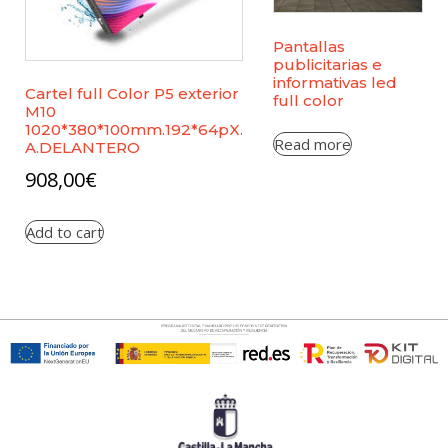
Pantallas
publicitarias e
informativas led
Cartel full Color P5 exterior
full color
M10
1020*380*100mm.192*64pX.
Read more
A.DELANTERO
908,00
€
Add to cart