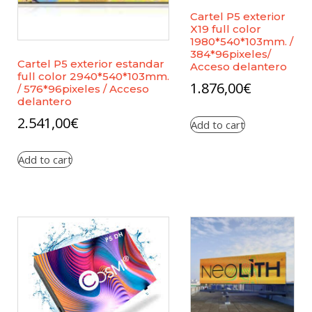
Cartel P5 exterior
X19 full color
1980*540*103mm. /
384*96pixeles/
Cartel P5 exterior estandar
Acceso delantero
full color 2940*540*103mm.
1.876,00
€
/ 576*96pixeles / Acceso
delantero
2.541,00
€
Add to cart
Add to cart