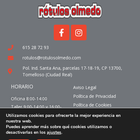
615 28 72 93
rotulos@rotulosolmedo.com
Pol. Ind. Santa Ana, parcelas 17-18-19, CP 13700,
Tomelloso (Ciudad Real)
HORARIO
Aviso Legal
Política de Privacidad
Oficina 8:00-14:00
Política de Cookies
Taller 9:00-14:00 y 16:00-
19:00
Condiciones de uso
Utilizamos cookies para ofrecerte la mejor experiencia en
nuestra web.
© 2024. Rótulos Olmedo. Todos los derechos
Puedes aprender más sobre qué cookies utilizamos o
desactivarlas en los
ajustes
.
reservados.