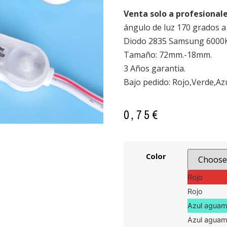
Venta solo a profesional
ángulo de luz 170 grados a
Diodo 2835 Samsung 6000
Tamaño: 72mm.-18mm.
3 Años garantia.
Bajo pedido: Rojo,Verde,Azu
0,75
€
Color
Rojo
Rojo
Azul aguam
Azul aguam